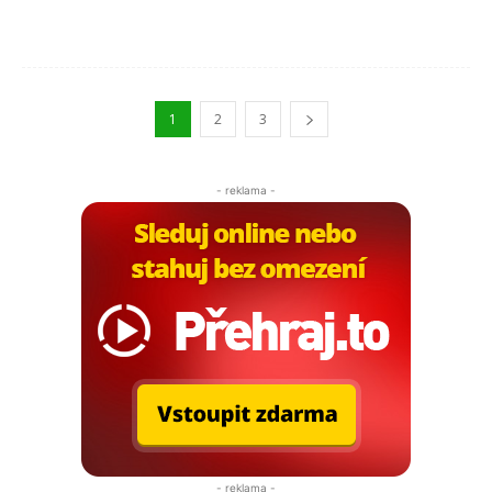
1
2
3
- reklama -
- reklama -