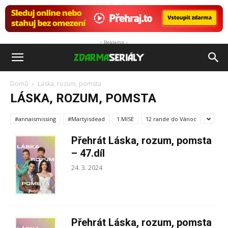
- Reklama -
ZdarmaSeriály.cz
Domů
Láska, rozum, pomsta
LÁSKA, ROZUM, POMSTA
#annaismissing
#Martyisdead
1.MISE
12 rande do Vánoc
Přehrát Láska, rozum, pomsta
– 47.díl
24. 3. 2024
Přehrát Láska, rozum, pomsta