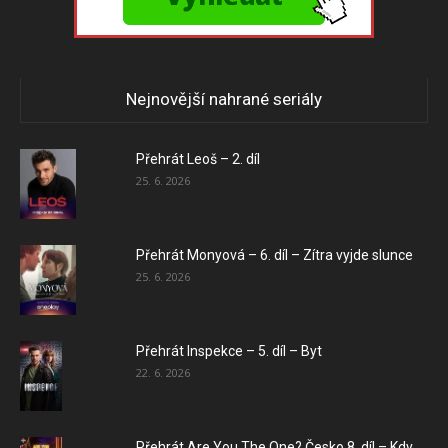
Nejnovější nahrané seriály
Přehrát Leoš – 2. díl
25. 6. 2026
Přehrát Monyová – 6. díl – Zítra vyjde slunce
25. 6. 2026
Přehrát Inspekce – 5. díl – Byt
22. 6. 2026
Přehrát Are You The One? Česko 8. díl – Kdy