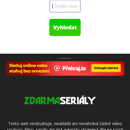
- reklama -
Tento web neobsahuje, neukládá ani nenahrává žádné video
soubory, filmy, seriály ani jiná autorsky chráněná díla na svých