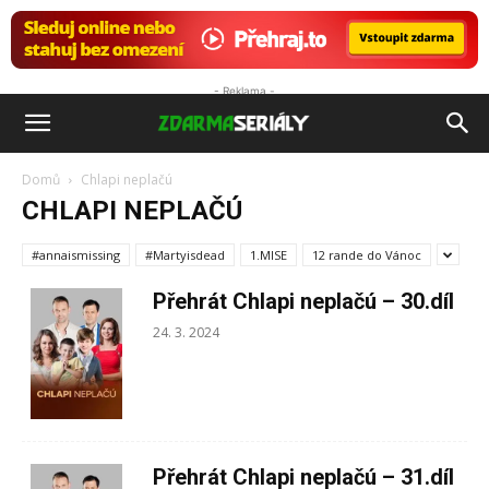
- Reklama -
ZdarmaSeriály.cz
Domů
Chlapi neplačú
CHLAPI NEPLAČÚ
#annaismissing
#Martyisdead
1.MISE
12 rande do Vánoc
Přehrát Chlapi neplačú – 30.díl
24. 3. 2024
Přehrát Chlapi neplačú – 31.díl