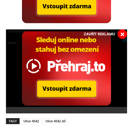
×
ZAVŘÍT REKLAMU
TAGY
Ulice 4542
Ulice 4542 díl