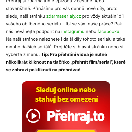
Přehraj si zdarma tuhle epizodu v češtině nebo
slovenštině. Přinášíme pro vás denně nové díly, proto
sleduj naši stránku
zdarmaserialy.cz
pro vždy aktuální díl
vašeho oblíbeného seriálu. Líbí se vám naše práce? Pak
nás neváhejte podpořit na
instagramu
nebo
facebooku
.
Na naší stránce naleznete i další díly tohoto seriálu a také
mnoho dalších seriálů. Projděte si hlavní stránku nebo si
vyberte z menu.
Tip: Pro přehrání videa je nutné
několikrát kliknout na tlačítko „přehrát film/serial“, které
se zobrazí po kliknutí na přehrávač.