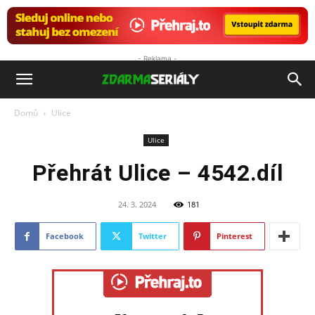
- Reklama -
ZdarmaSeriály.cz
Domů
Ulice
Ulice
Přehrát Ulice – 4542.díl
24. 3. 2024
181
Facebook
Twitter
Pinterest