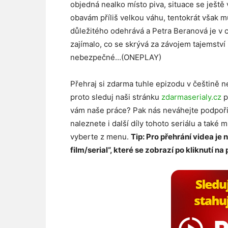
objedná nealko místo piva, situace se ještě
obavám příliš velkou váhu, tentokrát však m
důležitého odehrává a Petra Beranová je v 
zajímalo, co se skrývá za závojem tajemstv
nebezpečné…(ONEPLAY)
Přehraj si zdarma tuhle epizodu v češtině n
proto sleduj naši stránku
zdarmaserialy.cz
p
vám naše práce? Pak nás neváhejte podpoř
naleznete i další díly tohoto seriálu a také 
vyberte z menu.
Tip: Pro přehrání videa je 
film/serial“, které se zobrazí po kliknutí na