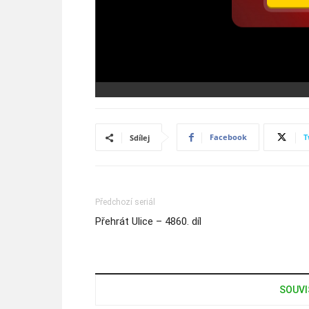
Facebook
T
Sdílej
Předchozí seriál
Přehrát Ulice – 4860. díl
SOUVI