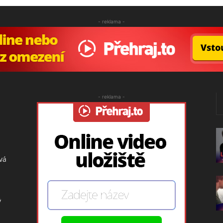
- reklama -
- reklama -
vá
ý