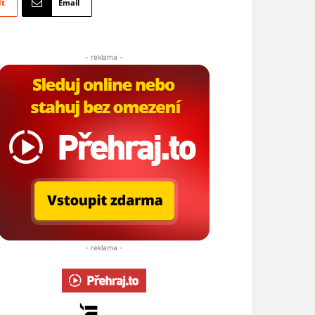
It
Email
- reklama -
- reklama -