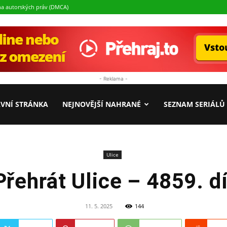
a autorských práv (DMCA)
- Reklama -
Seriály.cz
VNÍ STRÁNKA
NEJNOVĚJŠÍ NAHRANÉ
SEZNAM SERIÁLŮ
Ulice
Přehrát Ulice – 4859. dí
11. 5. 2025
144