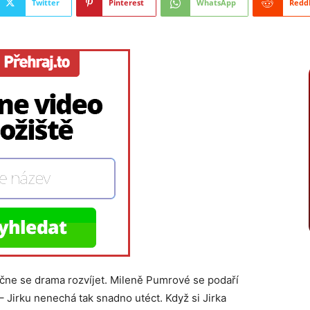
Twitter
Pinterest
WhatsApp
Redd
čne se drama rozvíjet. Mileně Pumrové se podaří
 Jirku nenechá tak snadno utéct. Když si Jirka