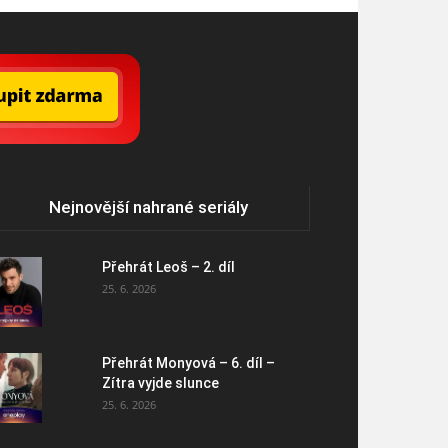
Nejnovější nahrané seriály
Přehrát Leoš – 2. díl
25. 6. 2026
Přehrát Monyová – 6. díl –
Zítra vyjde slunce
25. 6. 2026