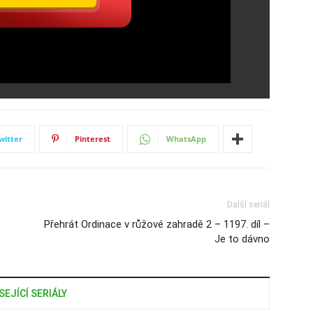
witter
Pinterest
WhatsApp
Další seriál
Přehrát Ordinace v růžové zahradě 2 – 1197. díl –
Je to dávno
SEJÍCÍ SERIÁLY