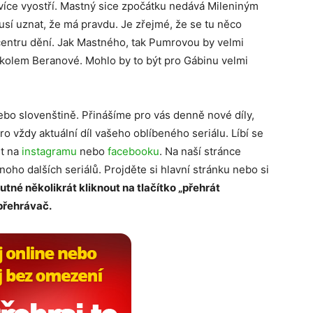
 více vyostří. Mastný sice zpočátku nedává Mileniným
usí uznat, že má pravdu. Je zřejmé, že se tu něco
centru dění. Jak Mastného, tak Pumrovou by velmi
í kolem Beranové. Mohlo by to být pro Gábinu velmi
ebo slovenštině. Přinášíme pro vás denně nové díly,
ro vždy aktuální díl vašeho oblíbeného seriálu. Líbí se
it na
instagramu
nebo
facebooku
. Na naší stránce
mnoho dalších seriálů. Projděte si hlavní stránku nebo si
nutné několikrát kliknout na tlačítko „přehrát
 přehrávač.