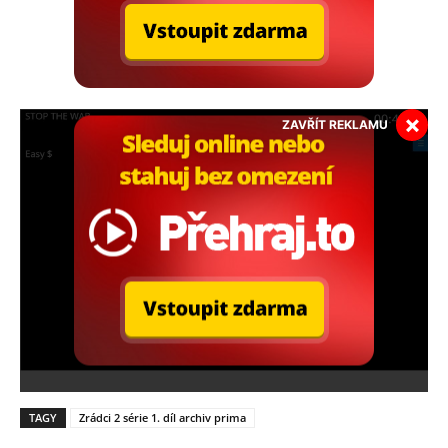
×
ZAVŘÍT REKLAMU
TAGY
Zrádci 2 série 1. díl archiv prima