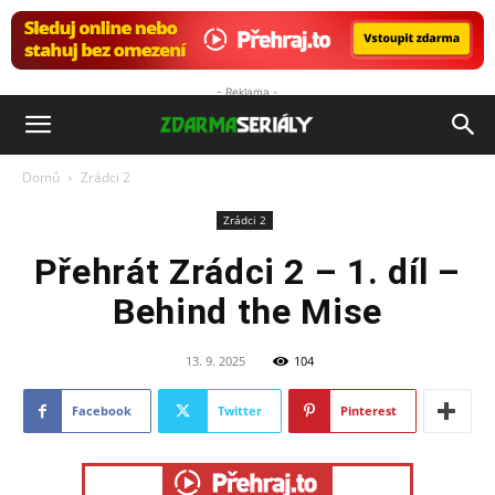
- Reklama -
ZdarmaSeriály.cz
Domů
Zrádci 2
Zrádci 2
Přehrát Zrádci 2 – 1. díl –
Behind the Mise
13. 9. 2025
104
Facebook
Twitter
Pinterest