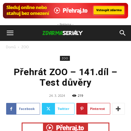
- Reklama -
ZdarmaSeriály.cz
Domů
ZOO
ZOO
Přehrát ZOO – 141.díl –
Test důvěry
24. 3. 2024
219
Facebook
Twitter
Pinterest