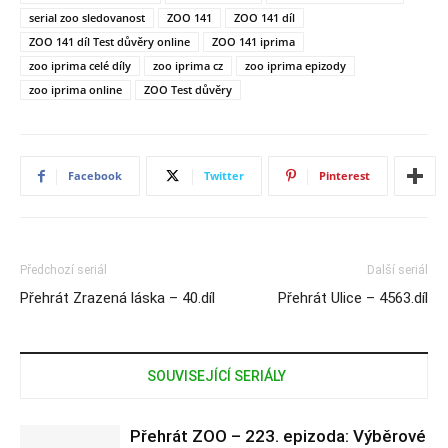
serial zoo sledovanost
ZOO 141
ZOO 141 díl
ZOO 141 díl Test důvěry online
ZOO 141 iprima
zoo iprima celé díly
zoo iprima cz
zoo iprima epizody
zoo iprima online
ZOO Test důvěry
Facebook
Twitter
Pinterest
Předchozí seriál
Další seriál
Přehrát Zrazená láska – 40.díl
Přehrát Ulice – 4563.díl
SOUVISEJÍCÍ SERIÁLY
Přehrát ZOO – 223. epizoda: Výběrové