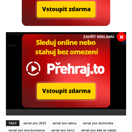
×
ZAVŘÍT REKLAMU
TAGY
serial zoo 2023
serial zoo alena
serial zoo dominika
serial zoo eva buresova
serial zoo herci
serial zoo kde se nataci