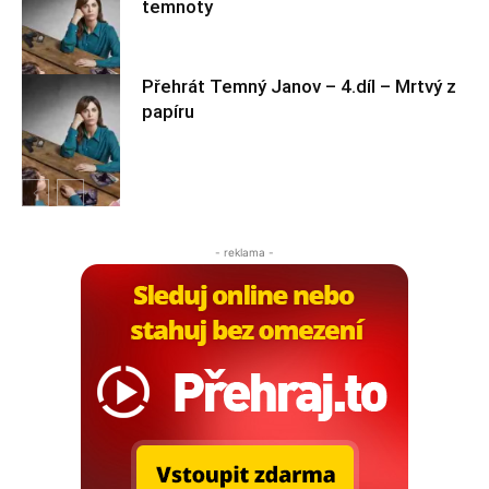
temnoty
Temný Janov
Přehrát Temný Janov – 4.díl – Mrtvý z
papíru
Temný Janov
Temný Janov
- reklama -