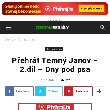
- Reklama -
ZdarmaSeriály.cz
Domů
Temný Janov
Temný Janov
Přehrát Temný Janov –
2.díl – Dny pod psa
24. 3. 2024
207
Facebook
Twitter
Pinterest