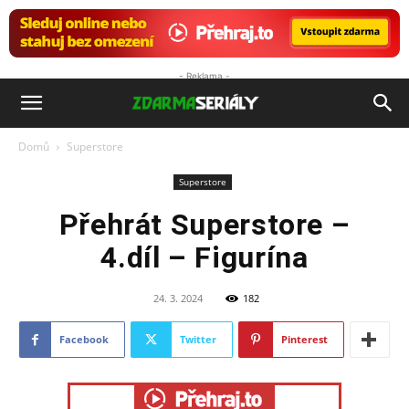
- Reklama -
ZdarmaSeriály.cz
Domů
Superstore
Superstore
Přehrát Superstore –
4.díl – Figurína
24. 3. 2024
182
Facebook
Twitter
Pinterest