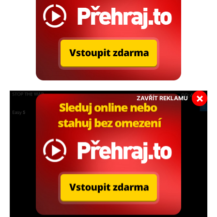
×
ZAVŘÍT REKLAMU