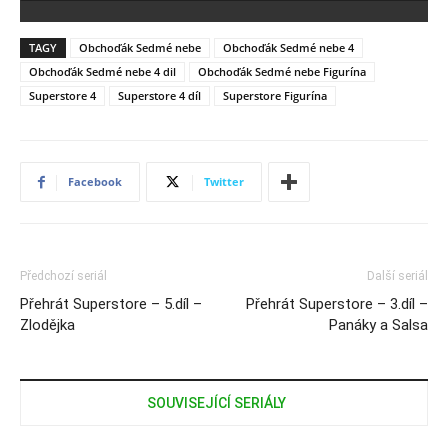
TAGY
Obchoďák Sedmé nebe
Obchoďák Sedmé nebe 4
Obchoďák Sedmé nebe 4 dil
Obchoďák Sedmé nebe Figurína
Superstore 4
Superstore 4 díl
Superstore Figurína
Facebook
Twitter
Předchozí seriál
Další seriál
Přehrát Superstore – 5.díl –
Přehrát Superstore – 3.díl –
Zlodějka
Panáky a Salsa
SOUVISEJÍCÍ SERIÁLY