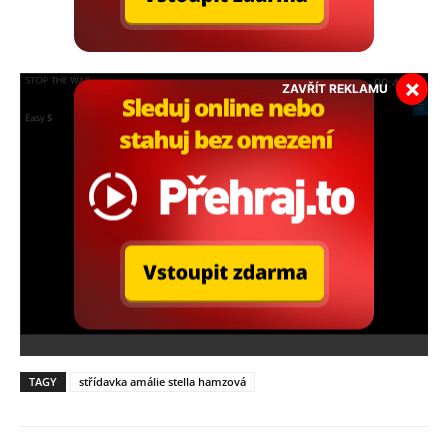
×
ZAVŘÍT REKLAMU
TAGY
střídavka amálie stella hamzová