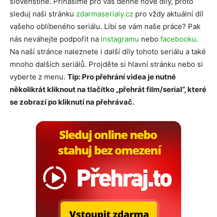
slovenštině. Přinášíme pro vás denně nové díly, proto
sleduj naši stránku
zdarmaserialy.cz
pro vždy aktuální díl
vašeho oblíbeného seriálu. Líbí se vám naše práce? Pak
nás neváhejte podpořit na
instagramu
nebo
facebooku
.
Na naší stránce naleznete i další díly tohoto seriálu a také
mnoho dalších seriálů. Projděte si hlavní stránku nebo si
vyberte z menu.
Tip: Pro přehrání videa je nutné
několikrát kliknout na tlačítko „přehrát film/serial“, které
se zobrazí po kliknutí na přehrávač.