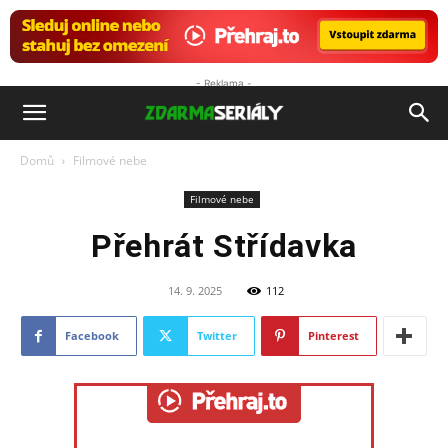
- Reklama -
ZdarmaSeriály.cz
Domů
Filmové nebe
Filmové nebe
Přehrát Střídavka
14. 9. 2025
112
Facebook
Twitter
Pinterest