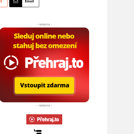
It
Email
- reklama -
- reklama -