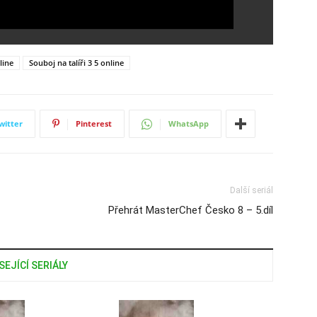
line
Souboj na talíři 3 5 online
witter
Pinterest
WhatsApp
Další seriál
Přehrát MasterChef Česko 8 – 5.díl
SEJÍCÍ SERIÁLY