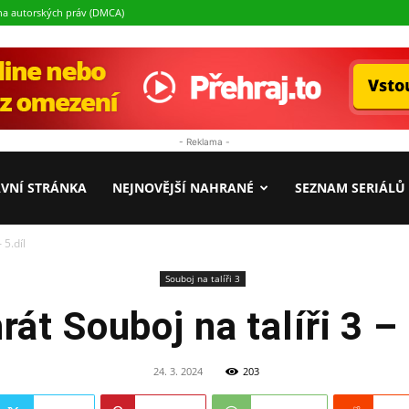
a autorských práv (DMCA)
- Reklama -
Seriály.cz
VNÍ STRÁNKA
NEJNOVĚJŠÍ NAHRANÉ
SEZNAM SERIÁLŮ
 5.díl
Souboj na talíři 3
rát Souboj na talíři 3 – 
24. 3. 2024
203