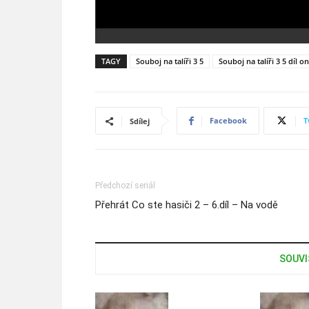
TAGY
Souboj na talíři 3 5
Souboj na talíři 3 5 díl on
Facebook
T
Sdílej
Předchozí seriál
Přehrát Co ste hasiči 2 – 6.díl – Na vodě
SOUVI