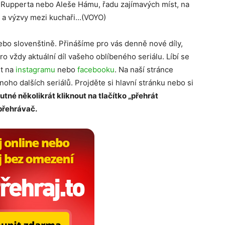
 Rupperta nebo Aleše Hámu, řadu zajímavých míst, na
 a výzvy mezi kuchaři…(VOYO)
ebo slovenštině. Přinášíme pro vás denně nové díly,
ro vždy aktuální díl vašeho oblíbeného seriálu. Líbí se
it na
instagramu
nebo
facebooku
. Na naší stránce
mnoho dalších seriálů. Projděte si hlavní stránku nebo si
nutné několikrát kliknout na tlačítko „přehrát
 přehrávač.