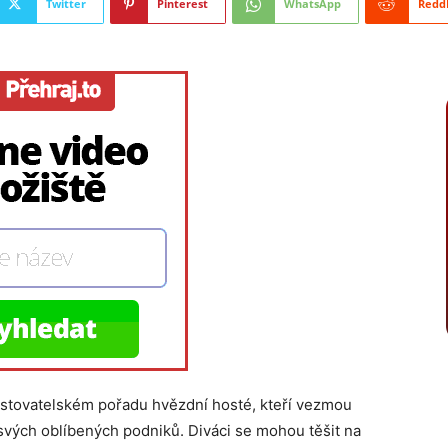
Twitter
Pinterest
WhatsApp
Redd
tovatelském pořadu hvězdní hosté, kteří vezmou
ých oblíbených podniků. Diváci se mohou těšit na