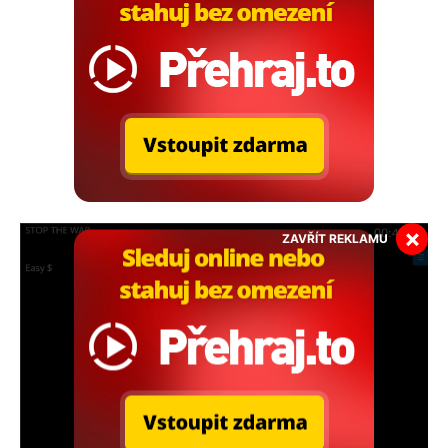
×
ZAVŘÍT REKLAMU