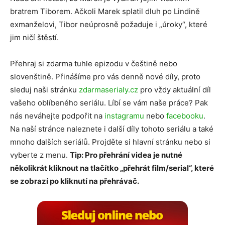
bratrem Tiborem. Ačkoli Marek splatil dluh po Lindině
exmanželovi, Tibor neúprosně požaduje i „úroky“, které
jim ničí štěstí.
Přehraj si zdarma tuhle epizodu v češtině nebo
slovenštině. Přinášíme pro vás denně nové díly, proto
sleduj naši stránku
zdarmaserialy.cz
pro vždy aktuální díl
vašeho oblíbeného seriálu. Líbí se vám naše práce? Pak
nás neváhejte podpořit na
instagramu
nebo
facebooku
.
Na naší stránce naleznete i další díly tohoto seriálu a také
mnoho dalších seriálů. Projděte si hlavní stránku nebo si
vyberte z menu.
Tip: Pro přehrání videa je nutné
několikrát kliknout na tlačítko „přehrát film/serial“, které
se zobrazí po kliknutí na přehrávač.