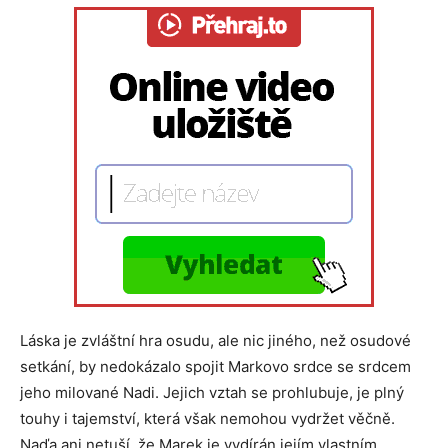
Láska je zvláštní hra osudu, ale nic jiného, než osudové
setkání, by nedokázalo spojit Markovo srdce se srdcem
jeho milované Nadi. Jejich vztah se prohlubuje, je plný
touhy i tajemství, která však nemohou vydržet věčně.
Naďa ani netuší, že Marek je vydírán jejím vlastním