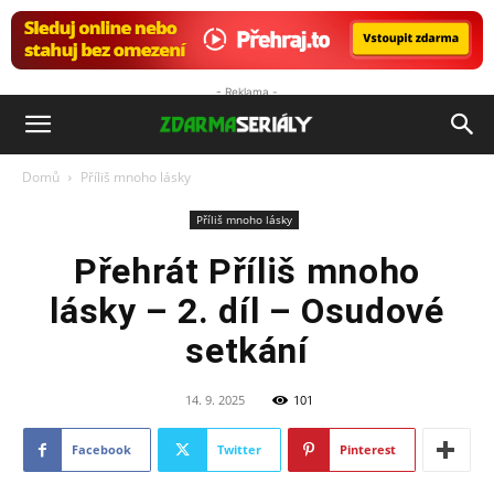
- Reklama -
ZdarmaSeriály.cz
Domů
Příliš mnoho lásky
Příliš mnoho lásky
Přehrát Příliš mnoho
lásky – 2. díl – Osudové
setkání
14. 9. 2025
101
Facebook
Twitter
Pinterest