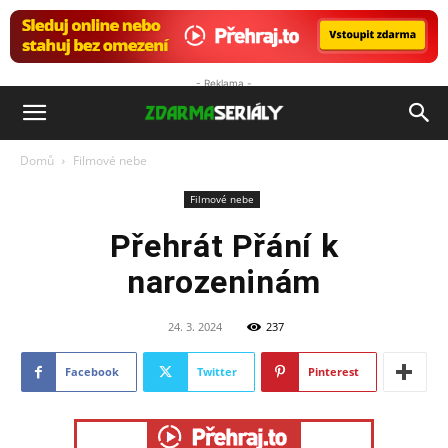
- Reklama -
ZdarmaSeriály.cz
Domů
Filmové nebe
Filmové nebe
Přehrát Přání k
narozeninám
24. 3. 2024
237
Facebook
Twitter
Pinterest