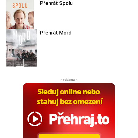
Přehrát Spolu
Filmové nebe
Přehrát Mord
Filmové nebe
Filmové nebe
- reklama -