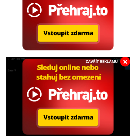
×
ZAVŘÍT REKLAMU