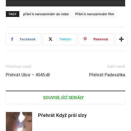
TAGY
přání k narozeninám do nebe
Přání k narozeninám film
Facebook
Twitter
Pinterest
Předchozí seriál
Další seriál
Přehrát Ulice – 4545.díl
Přehrát Padesátka
SOUVISEJÍCÍ SERIÁLY
Přehrát Když prší slzy