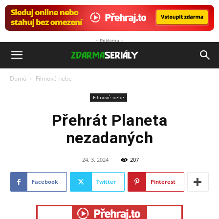
- Reklama -
ZdarmaSeriály.cz
Domů
Filmové nebe
Filmové nebe
Přehrát Planeta
nezadaných
24. 3. 2024
207
Facebook
Twitter
Pinterest