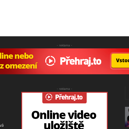
- reklama -
- reklama -
vá