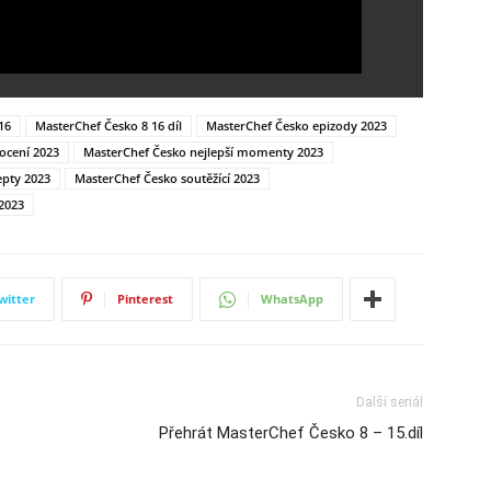
16
MasterChef Česko 8 16 díl
MasterChef Česko epizody 2023
ocení 2023
MasterChef Česko nejlepší momenty 2023
epty 2023
MasterChef Česko soutěžící 2023
2023
witter
Pinterest
WhatsApp
Další seriál
Přehrát MasterChef Česko 8 – 15.díl