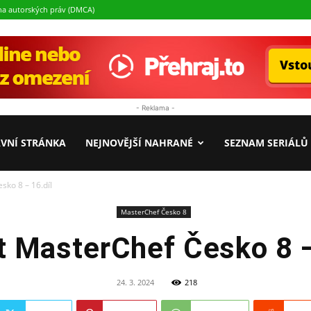
a autorských práv (DMCA)
- Reklama -
Seriály.cz
VNÍ STRÁNKA
NEJNOVĚJŠÍ NAHRANÉ
SEZNAM SERIÁLŮ
sko 8 – 16.díl
MasterChef Česko 8
t MasterChef Česko 8 –
24. 3. 2024
218