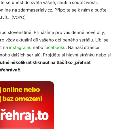
e se unést do světa vášně, chutí a soutěživosti.
online na zdarmaserialy.cz. Připojte se k nám a buďte
tví!….(VOYO)
ebo slovenštině. Přinášíme pro vás denně nové díly,
ro vždy aktuální díl vašeho oblíbeného seriálu. Líbí se
it na
instagramu
nebo
facebooku
. Na naší stránce
mnoho dalších seriálů. Projděte si hlavní stránku nebo si
nutné několikrát kliknout na tlačítko „přehrát
 přehrávač.