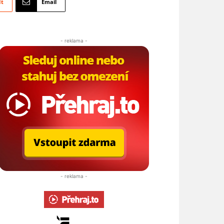
It
Email
- reklama -
- reklama -