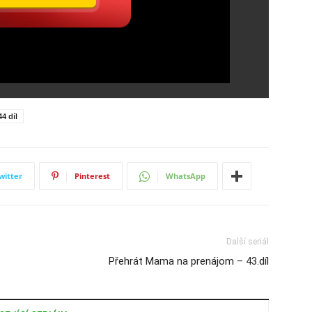
4 díl
witter
Pinterest
WhatsApp
Další seriál
Přehrát Mama na prenájom – 43.díl