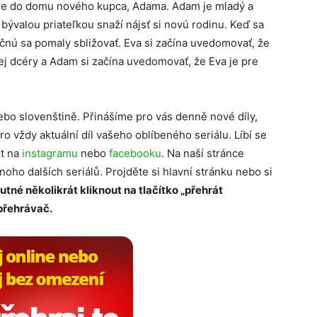
uje do domu nového kupca, Adama. Adam je mladý a
bývalou priateľkou snaží nájsť si novú rodinu. Keď sa
čnú sa pomaly sbližovať. Eva si začína uvedomovať, že
ej dcéry a Adam si začína uvedomovať, že Eva je pre
ebo slovenštině. Přinášíme pro vás denně nové díly,
ro vždy aktuální díl vašeho oblíbeného seriálu. Líbí se
it na
instagramu
nebo
facebooku
. Na naší stránce
mnoho dalších seriálů. Projděte si hlavní stránku nebo si
nutné několikrát kliknout na tlačítko „přehrát
 přehrávač.