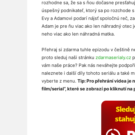
rozhodne sa, že sa s ňou dočasne presťah
úspešný podnikateľ, ktorý sa po rozchode s 
Evy a Adamovi podarí nájsť spoločnú reč, za
Adam je pre ňu viac ako len náhradný otec j
neho viac ako len náhradná matka​.
Přehraj si zdarma tuhle epizodu v češtině n
proto sleduj naši stránku
zdarmaserialy.cz
p
vám naše práce? Pak nás neváhejte podpoř
naleznete i další díly tohoto seriálu a také 
vyberte z menu.
Tip: Pro přehrání videa je 
film/serial“, které se zobrazí po kliknutí na