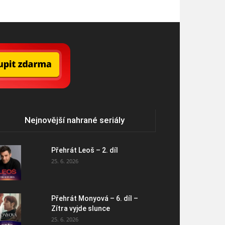
Nejnovější nahrané seriály
Přehrát Leoš – 2. díl
25. 6. 2026
Přehrát Monyová – 6. díl –
Zítra vyjde slunce
25. 6. 2026