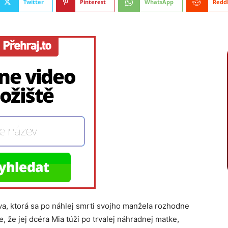
Twitter
Pinterest
WhatsApp
Redd
a, ktorá sa po náhlej smrti svojho manžela rozhodne
 že jej dcéra Mia túži po trvalej náhradnej matke,