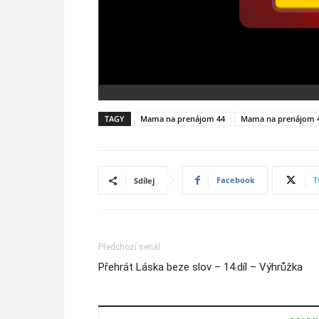
TAGY
Mama na prenájom 44
Mama na prenájom 4
Facebook
T
Sdílej
Předchozí seriál
Přehrát Láska beze slov – 14.díl – Výhrůžka