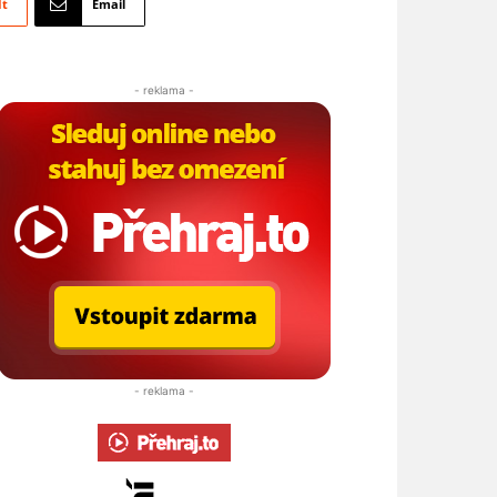
It
Email
- reklama -
- reklama -