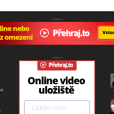
- reklama -
- reklama -
vá
ý