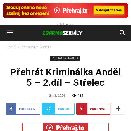
- Reklama -
ZdarmaSeriály.cz
Domů
Kriminálka Anděl 5
Kriminálka Anděl 5
Přehrát Kriminálka Anděl
5 – 2.díl – Střelec
24. 3. 2024
185
Facebook
Twitter
Pinterest