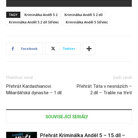
TAGY
Kriminálka Anděl 5 2
Kriminálka Anděl 5 2 díl
Kriminálka Anděl 5 2 díl Střelec
Kriminálka Anděl 5 Střelec
Facebook
Twitter
Předchozí seriál
Další seriál
Přehrát Kardashianovi:
Přehrát Táta v nesnázích –
Miliardářská dynastie – 1.díl
2.díl – Trable na třetí
SOUVISEJÍCÍ SERIÁLY
Přehrát Kriminálka Anděl 5 – 15.díl –