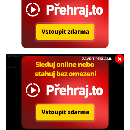
×
ZAVŘÍT REKLAMU