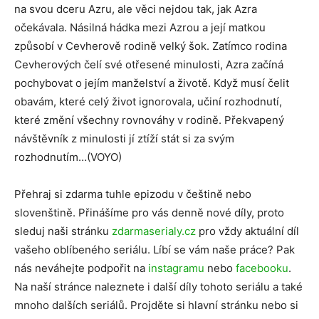
na svou dceru Azru, ale věci nejdou tak, jak Azra
očekávala. Násilná hádka mezi Azrou a její matkou
způsobí v Cevherově rodině velký šok. Zatímco rodina
Cevherových čelí své otřesené minulosti, Azra začíná
pochybovat o jejím manželství a životě. Když musí čelit
obavám, které celý život ignorovala, učiní rozhodnutí,
které změní všechny rovnováhy v rodině. Překvapený
návštěvník z minulosti jí ztíží stát si za svým
rozhodnutím…(VOYO)
Přehraj si zdarma tuhle epizodu v češtině nebo
slovenštině. Přinášíme pro vás denně nové díly, proto
sleduj naši stránku
zdarmaserialy.cz
pro vždy aktuální díl
vašeho oblíbeného seriálu. Líbí se vám naše práce? Pak
nás neváhejte podpořit na
instagramu
nebo
facebooku
.
Na naší stránce naleznete i další díly tohoto seriálu a také
mnoho dalších seriálů. Projděte si hlavní stránku nebo si