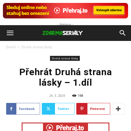
- Reklama -
ZdarmaSeriály.cz
Domů
Druhá strana lásky
Druhá strana lásky
Přehrát Druhá strana
lásky – 1.díl
24. 3. 2024
198
Facebook
Twitter
Pinterest