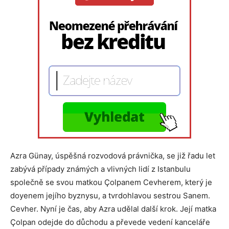
Azra Günay, úspěšná rozvodová právnička, se již řadu let
zabývá případy známých a vlivných lidí z Istanbulu
společně se svou matkou Çolpanem Cevherem, který je
doyenem jejího byznysu, a tvrdohlavou sestrou Sanem.
Cevher. Nyní je čas, aby Azra udělal další krok. Její matka
Çolpan odejde do důchodu a převede vedení kanceláře