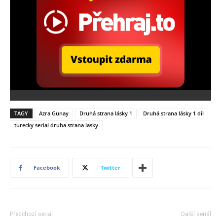
TAGY
Azra Günay
Druhá strana lásky 1
Druhá strana lásky 1 díl
turecky serial druha strana lasky
Facebook
Twitter
Předchozí seriál
Další seriál