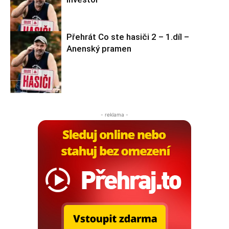
Co ste hasiči 2
Přehrát Co ste hasiči 2 – 1.díl –
Anenský pramen
Co ste hasiči 2
Co ste hasiči 2
- reklama -