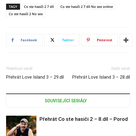
TAGY
Co ste hasiči 2 7 díl
Co ste hasiči 2 7 díl No sex online
Co ste hasiči 2 No sex
Facebook
Twitter
Pinterest
Předchozí seriál
Další seriál
Přehrát Love Island 3 – 29.díl
Přehrát Love Island 3 – 28.díl
SOUVISEJÍCÍ SERIÁLY
Přehrát Co ste hasiči 2 – 8.díl – Porod