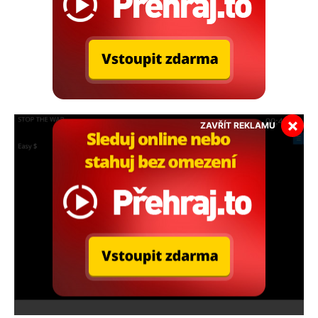
×
ZAVŘÍT REKLAMU