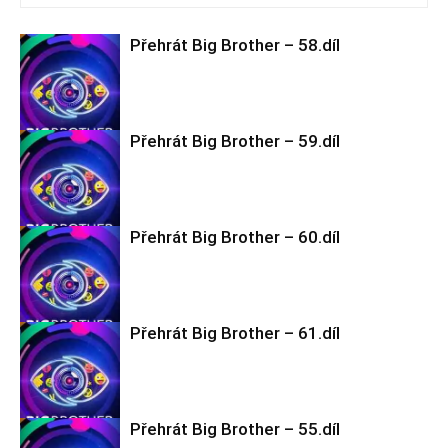
Přehrát Big Brother – 58.díl
Přehrát Big Brother – 59.díl
Big Brother 2023
Přehrát Big Brother – 60.díl
Big Brother 2023
Přehrát Big Brother – 61.díl
Big Brother 2023
Přehrát Big Brother – 55.díl