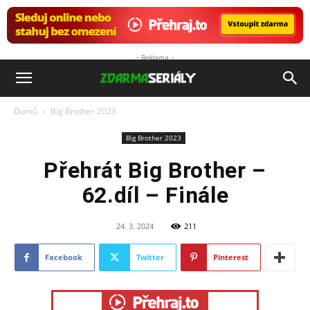
- Reklama -
ZdarmaSeriály.cz
Domů
Big Brother 2023
Big Brother 2023
Přehrát Big Brother –
62.díl – Finále
24. 3. 2024
211
Facebook
Twitter
Pinterest