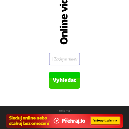
- reklama -