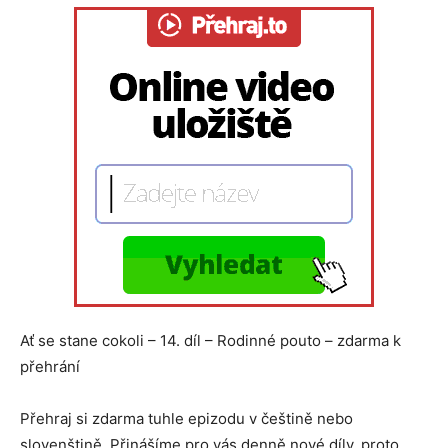
Ať se stane cokoli – 14. díl – Rodinné pouto – zdarma k
přehrání
Přehraj si zdarma tuhle epizodu v češtině nebo
slovenštině. Přinášíme pro vás denně nové díly, proto