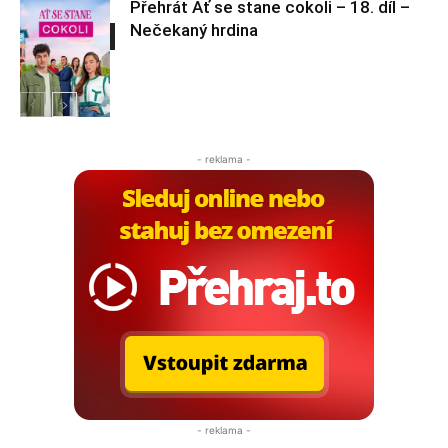
Přehrát Ať se stane cokoli – 18. díl –
Nečekaný hrdina
Ať se stane
cokoli
Ať se stane
cokoli
- reklama -
- reklama -