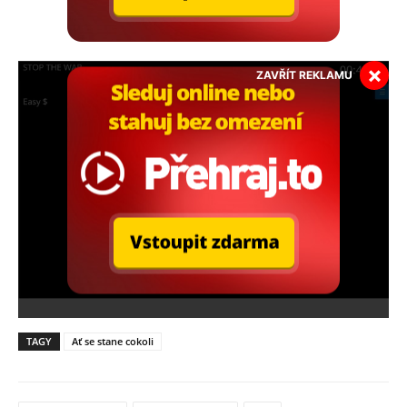
×
ZAVŘÍT REKLAMU
TAGY
Ať se stane cokoli