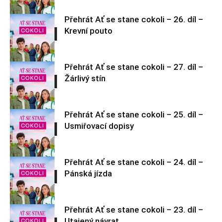
Přehrát Ať se stane cokoli – 26. díl –
Krevní pouto
Ať se stane
cokoli
Přehrát Ať se stane cokoli – 27. díl –
Žárlivý stín
Ať se stane
cokoli
Přehrát Ať se stane cokoli – 25. díl –
Usmiřovací dopisy
Ať se stane
cokoli
Přehrát Ať se stane cokoli – 24. díl –
Pánská jízda
Ať se stane
cokoli
Přehrát Ať se stane cokoli – 23. díl –
Utajený návrat
Ať se stane