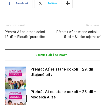
Facebook
Twitter
Předchozí seriál
Další seriál
Přehrát Ať se stane cokoli –
Přehrát Ať se stane cokoli –
13. díl – Bloudící prarodiče
15. díl – Sladké tajemství
SOUVISEJÍCÍ SERIÁLY
Přehrát Ať se stane cokoli – 29. díl –
Utajené city
Přehrát Ať se stane cokoli – 28. díl –
Modelka Alize
Ať se stane
cokoli