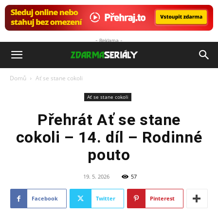
- Reklama -
ZdarmaSeriály.cz
Domů
Ať se stane cokoli
Ať se stane cokoli
Přehrát Ať se stane
cokoli – 14. díl – Rodinné
pouto
19. 5. 2026
57
Facebook
Twitter
Pinterest