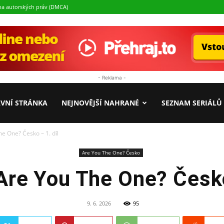
a autorských práv (DMCA)
- Reklama -
Seriály.cz
VNÍ STRÁNKA
NEJNOVĚJŠÍ NAHRANÉ
SEZNAM SERIÁLŮ
e One? Česko – 1. díl
Are You The One? Česko
Are You The One? Česko
9. 6. 2026
95