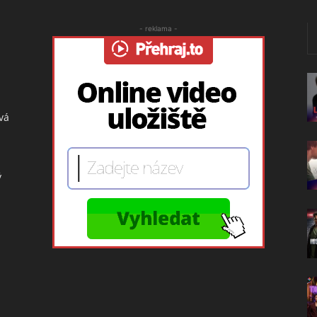
- reklama -
vá
ý