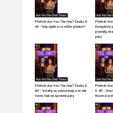
Are You The One? Česko
Are You The 
Přehrát Are You The One? Česko 8.
Přehrát Ar
díl – Kdy vyjde a co může přinést?
Kompletní p
pravidly, d
páry
Are You The One? Česko
Are You The 
Přehrát Are You The One? Česko 6.
Přehrát Ar
díl – Vztahy se zamotávají a ve vile
5. díl – Dv
roste tlak na správné páry
Room a izol