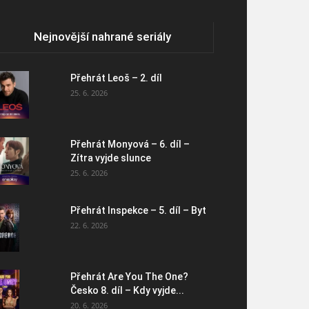
Nejnovější nahrané seriály
Přehrát Leoš – 2. díl
25. 6. 2026
Přehrát Monyová – 6. díl –
Zítra vyjde slunce
25. 6. 2026
Přehrát Inspekce – 5. díl – Byt
22. 6. 2026
Přehrát Are You The One?
Česko 8. díl – Kdy vyjde...
20. 6. 2026