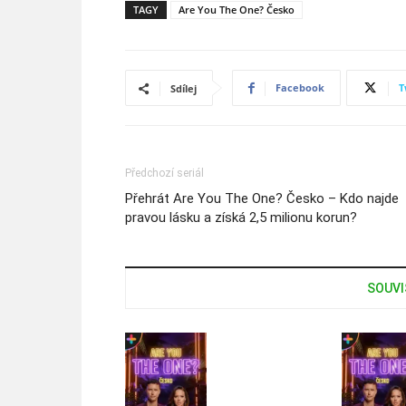
TAGY
Are You The One? Česko
Facebook
T
Sdílej
Předchozí seriál
Přehrát Are You The One? Česko – Kdo najde
pravou lásku a získá 2,5 milionu korun?
SOUVI