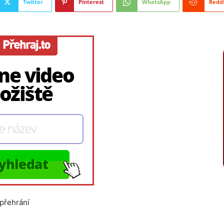
Twitter
Pinterest
WhatsApp
Redd
 přehrání