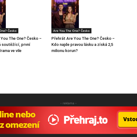
One? Česko
Are You The One? Česko
e You The One? Česko –
Přehrát Are You The One? Česko –
á soutěžící, první
Kdo najde pravou lásku a získá 2,5
drama ve vile
milionu korun?
- reklama -