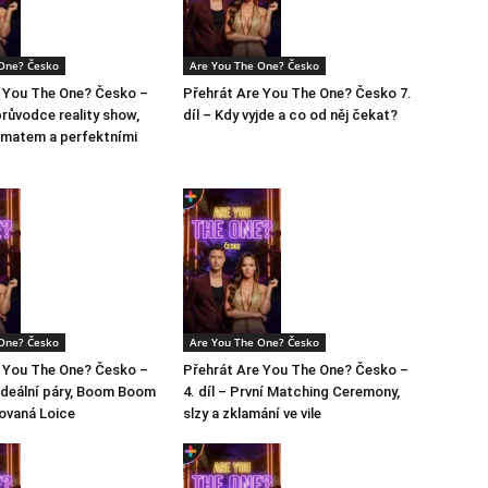
One? Česko
Are You The One? Česko
e You The One? Česko –
Přehrát Are You The One? Česko 7.
růvodce reality show,
díl – Kdy vyjde a co od něj čekat?
ramatem a perfektními
One? Česko
Are You The One? Česko
e You The One? Česko –
Přehrát Are You The One? Česko –
a ideální páry, Boom Boom
4. díl – První Matching Ceremony,
ovaná Loice
slzy a zklamání ve vile