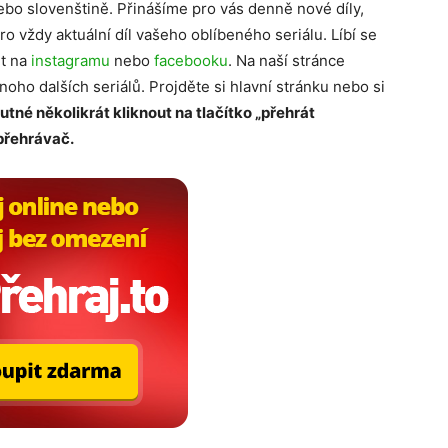
ebo slovenštině. Přinášíme pro vás denně nové díly,
ro vždy aktuální díl vašeho oblíbeného seriálu. Líbí se
it na
instagramu
nebo
facebooku
. Na naší stránce
mnoho dalších seriálů. Projděte si hlavní stránku nebo si
nutné několikrát kliknout na tlačítko „přehrát
 přehrávač.