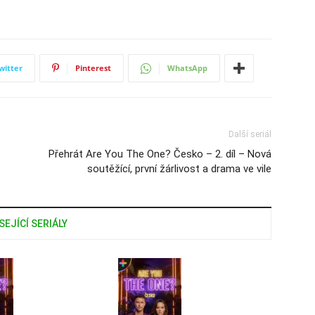
witter
Pinterest
WhatsApp
Další seriál
Přehrát Are You The One? Česko – 2. díl – Nová
soutěžící, první žárlivost a drama ve vile
SEJÍCÍ SERIÁLY