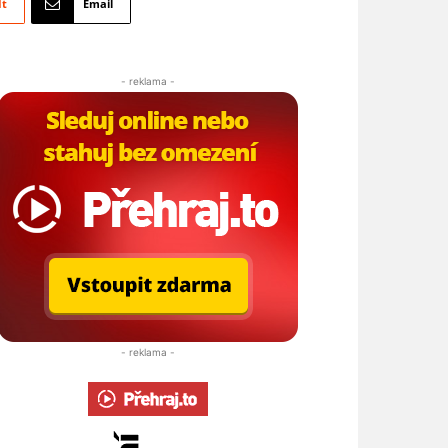
It
Email
- reklama -
- reklama -